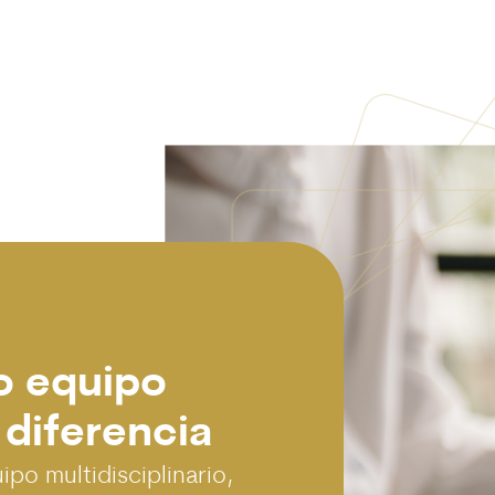
o equipo
 diferencia
po multidisciplinario,